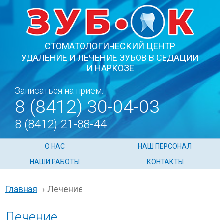
СТОМАТОЛОГИЧЕСКИЙ ЦЕНТР
УДАЛЕНИЕ И ЛЕЧЕНИЕ ЗУБОВ В СЕДАЦИИ
И НАРКОЗЕ
Записаться на прием:
8 (8412) 30-04-03
8 (8412) 21-88-44
О НАС
НАШ ПЕРСОНАЛ
НАШИ РАБОТЫ
КОНТАКТЫ
Главная
›
Лечение
Лечение