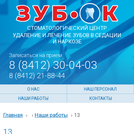
СТОМАТОЛОГИЧЕСКИЙ ЦЕНТР
УДАЛЕНИЕ И ЛЕЧЕНИЕ ЗУБОВ В СЕДАЦИИ
И НАРКОЗЕ
Записаться на прием:
8 (8412) 30-04-03
8 (8412) 21-88-44
О НАС
НАШ ПЕРСОНАЛ
НАШИ РАБОТЫ
КОНТАКТЫ
Главная
›
›
Наши работы
›
13
13