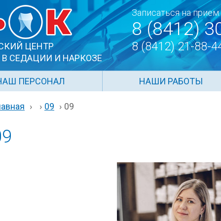
Записаться на прием:
8 (8412) 3
8 (8412) 21-88-4
СКИЙ ЦЕНТР
 В СЕДАЦИИ И НАРКОЗЕ
НАШ ПЕРСОНАЛ
НАШИ РАБОТЫ
лавная
›
›
09
›
09
09